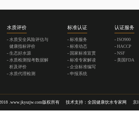
水质评价
标准认证
认证服务
水质安全风险评估与
标准服务
ISO900
健康指标评价
标准动态
HACCP
生态好水源
国家标准宣贯
NSF
水质检测报考数据解
标准专家解读
美国FDA
析及评价
企业标准编写
水质代理检测
申报系统
014-2018 .www.jkyszjw.com版权所有 技术支持：
全国健康饮水专家网
京I